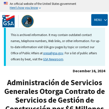
An official website of the United States government
Here’s how you know
Skip
to
MENU
main
content
This is archived information. It may contain outdated contact
names, telephone numbers, Web links, or other information. For up-
to-date information visit GSA.gov pages by topic or contact our
Office of Public Affairs at
press@gsa.gov
. For a list of public affairs
officers by beat, visit the
GSA Newsroom
.
December 16, 2024
Administración de Servicios
Generales Otorga Contrato de
Servicios de Gestión de
Construcción por $6 Millones