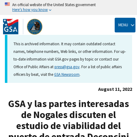
An official website of the United States government
Here’s how you know
Skip
to
MENU
main
content
This is archived information. It may contain outdated contact
names, telephone numbers, Web links, or other information. For up-
to-date information visit GSA.gov pages by topic or contact our
Office of Public Affairs at
press@gsa.gov
. For a list of public affairs
officers by beat, visit the
GSA Newsroom
.
August 11, 2022
GSA y las partes interesadas
de Nogales discuten el
estudio de viabilidad del
puerto de entrada Deconcini