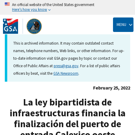
An official website of the United States government
Here’s how you know
Skip
to
MENU
main
content
This is archived information. It may contain outdated contact
names, telephone numbers, Web links, or other information. For up-
to-date information visit GSA.gov pages by topic or contact our
Office of Public Affairs at
press@gsa.gov
. For a list of public affairs
officers by beat, visit the
GSA Newsroom
.
February 25, 2022
La ley bipartidista de
infraestructuras financia la
finalización del puerto de
entrada Calexico oeste