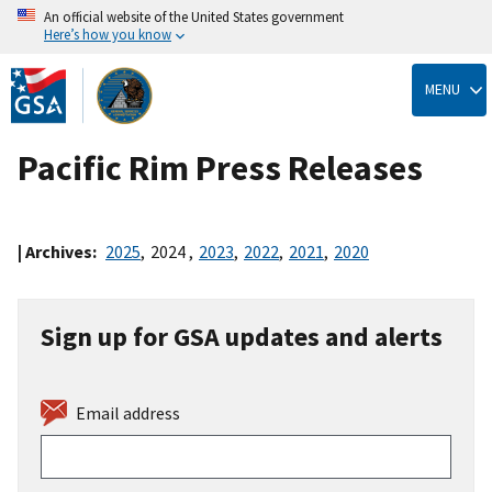
An official website of the United States government
Here’s how you know
Skip
to
MENU
main
content
Pacific Rim Press Releases
| Archives:
2025
,
2024
,
2023
,
2022
,
2021
,
2020
Sign up for GSA updates and alerts
Email address