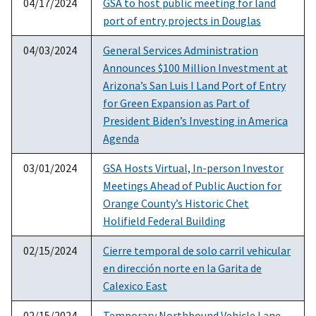
04/17/2024
GSA to host public meeting for land
port of entry projects in Douglas
04/03/2024
General Services Administration
Announces $100 Million Investment at
Arizona’s San Luis I Land Port of Entry
for Green Expansion as Part of
President Biden’s Investing in America
Agenda
03/01/2024
GSA Hosts Virtual, In-person Investor
Meetings Ahead of Public Auction for
Orange County’s Historic Chet
Holifield Federal Building
02/15/2024
Cierre temporal de solo carril vehicular
en dirección norte en la Garita de
Calexico East
02/15/2024
Temporary Northbound Vehicle Lane